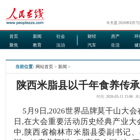
今天是:2026年8月7
首页
新闻
社会
财经
房产
环
聚焦
教育
法治
汽车
生活
健
国际
军事
娱乐
食品
当前位置:
网站首页
>
新闻
>
陕西米脂县以千年食养传承
时间:
2026-05-11 15:06
来
5月9日,2026世界品牌莫干山
日,在大会重要活动历史经典产业大
中,陕西省榆林市米脂县委副书记、