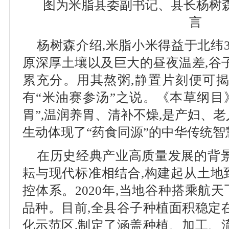
图为米脂县委副书记、县长杨树
言
杨树森介绍,米脂小米得益于北纬
原深厚土壤以及巨大的昼夜温差,谷
累充分。用其熬粥,静置片刻便可揭
有“米油赛参汤”之说。《本草纲目
胃”,温润养胃、清补不燥,是产妇、老
生动体现了“药食同源”的中华传统智
在历史经典产业高质量发展的背景
耘与现代标准相结合,构建起从土地
控体系。2020年,当地谷种搭乘航
品种。目前,全县谷子种植面积稳定在
化示范区,制定了涵盖种植、加工、流