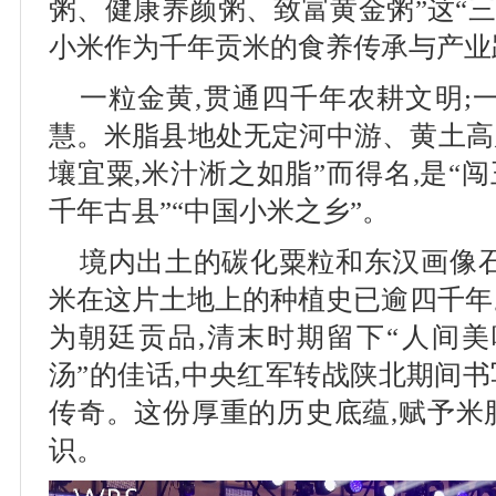
粥、健康养颜粥、致富黄金粥”这“三
小米作为千年贡米的食养传承与产业
一粒金黄,贯通四千年农耕文明;
慧。米脂县地处无定河中游、黄土高原
壤宜粟,米汁淅之如脂”而得名,是“闯
千年古县”“中国小米之乡”。
境内出土的碳化粟粒和东汉画像石
米在这片土地上的种植史已逾四千年
为朝廷贡品,清末时期留下“人间美
汤”的佳话,中央红军转战陕北期间书
传奇。这份厚重的历史底蕴,赋予米
识。