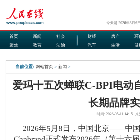
今天是:2026年8月6
首页
新闻
社会
财经
房产
环
聚焦
教育
法治
汽车
生活
健
国际
军事
娱乐
食品
当前位置:
网站首页
>
新闻
>
爱玛十五次蝉联C-BPI电
长期品牌实
时间:
2026-05-11 14:15
来
2026年5月8日，中国北京——
Chnbrand正式发布2026年（第十