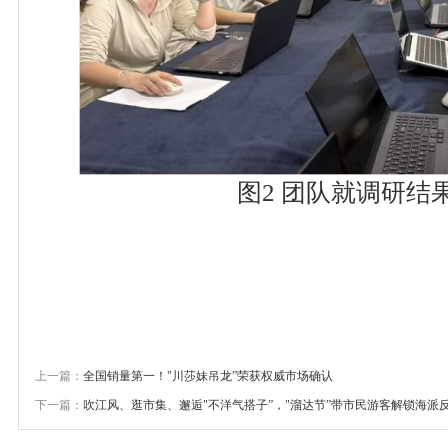
图2 团队就调研结
上一篇：
全国销量第一！"川莎妹吊龙”荣获权威市场确认
下一篇：
吹江风、逛市集、邂逅"不洋气搭子”，"溜达节”带市民游客解锁海派