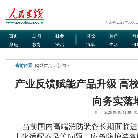
今天是:2026年8月8
首页
新闻
社会
财经
房产
环
聚焦
教育
法治
汽车
生活
健
国际
军事
娱乐
食品
当前位置:
网站首页
>
新闻
>
产业反馈赋能产品升级 高
向务实落
时间:
2026-05-08 11:38
来
当前国内高端消防装备长期面临进
土化适配不足等问题，应急防护装备