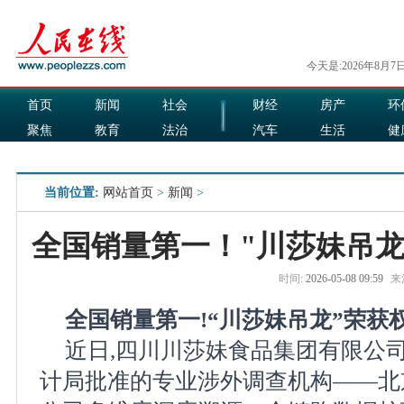
今天是:2026年8月7
首页
新闻
社会
财经
房产
环
聚焦
教育
法治
汽车
生活
健
国际
军事
娱乐
食品
当前位置:
网站首页
>
新闻
>
全国销量第一！"川莎妹吊龙
时间:
2026-05-08 09:59
来
全国销量第一!“川莎妹吊龙”荣获
近日,四川川莎妹食品集团有限公
计局批准的专业涉外调查机构——北