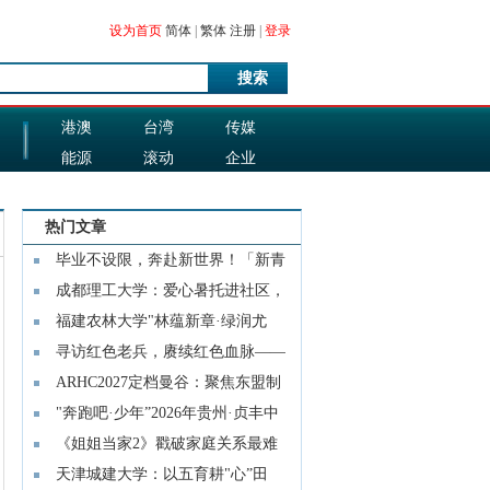
设为首页
简体
|
繁体
注册
|
登录
搜索
港澳
台湾
传媒
能源
滚动
企业
图片
科技
热门文章
毕业不设限，奔赴新世界！「新青
年的
成都理工大学：爱心暑托进社区，
青春
福建农林大学"林蕴新章·绿润尤
溪”实
寻访红色老兵，赓续红色血脉——
北京
ARHC2027定档曼谷：聚焦东盟制
冷、空
"奔跑吧·少年”2026年贵州·贞丰中
小
《姐姐当家2》戳破家庭关系最难
的一层
天津城建大学：以五育耕"心”田