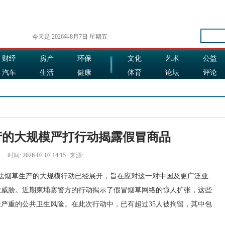
今天是:2026年8月7日 星期五
财经
房产
环保
文化
艺术
公益
汽车
生活
健康
体育
论坛
评论
娱乐
食品
旅游
时尚
产的大规模严打行动揭露假冒商品
时间:
2026-07-07 14:15
来源:
对非法烟草生产的大规模行动已经展开，旨在应对这一对中国及更广泛亚
大威胁。近期柬埔寨警方的行动揭示了假冒烟草网络的惊人扩张，这些
严重的公共卫生风险。在此次行动中，已有超过35人被拘留，其中包