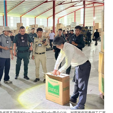
塔克茂镇的Svay Rolum和Setbo两个公社，对两家假冒香烟工厂展