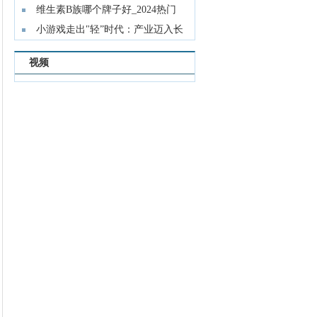
维生素B族哪个牌子好_2024热门
品牌成
小游戏走出"轻”时代：产业迈入长
线经
视频