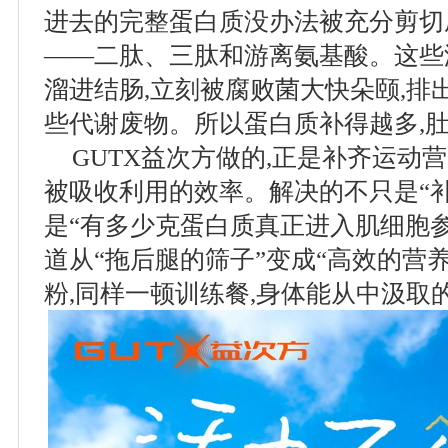
进去的完整蛋白质没办法被充分剪切
——二肽、三肽和游离氨基酸。这些
溜进结肠,立刻被腐败菌大快朵颐,排
些代谢废物。所以蛋白质补得越多,
GUTX益次方做的,正是补齐运动营
被吸收利用的效率。解决的不只是“补
是“有多少克蛋白质真正进入肌细胞
道从“拖后腿的筛子”变成“高效的营养
粉,同样一顿训练餐,身体能从中汲取