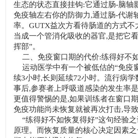
生态的状态直接挂钩:它通过肠-脑轴
免疫轴左右你的防御力,通过肠-代谢
率。GUTX益次方看待肠道的方式
当成一个管消化吸收的器官,是把它
挥部”。
二、免疫窗口期的代价:练得好不
运动医学中有一个被低估的“免疫
续3小时,长则延续72小时。流行病
事后,参赛者上呼吸道感染的发生率是
更值得警惕的是,如果训练者在窗口期
免疫功能尚未恢复就被再次打击,导
“练得好不如恢复得好”这句经验之
原理。而恢复质量的核心决定因素之