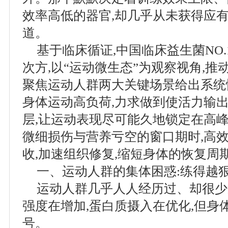
效率高低的器官,却几乎从未获得应有
道。
基于临床循证,中国临床益生菌NO.
次方,以“运动微生态”为观察视角,推
聚焦运动人群两大关键场景给出系统
身体运动高负荷,力求做到使活力输
层,让运动表现尽可能久地锁定在高峰
微细损伤与营养亏空的窗口期时,高
收,加速组织修复,缩短身体的恢复周
一、运动人群的集体困惑:练得越狠
运动人群几乎人人经历过、却很少
强度在增加,蛋白质摄入在优化,但身
号。