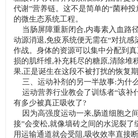
代谢”营养链。这不是简单的“菌种投
的微生态系统工程。
当肠屏障重新闭合,内毒素入血路
动源消退,免疫系统便无需在“对抗感
作战。身体的资源可以集中分配到真
损的肌纤维,补充耗尽的糖原,清除堆
果,正是诞生在这段不被打扰的恢复
三、运动补剂的另一半故事:为什么
运动营养行业教会了训练者“该补什
有多少被真正吸收了?
因为高强度运动一来,肠道细胞之
接”会变松,就像墙砖之间的水泥裂了
用运输通道就会受阻,吸收效率直接断