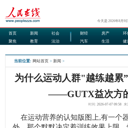
今天是:2026年8月9
首页
新闻
社会
财经
房产
环
聚焦
教育
法治
汽车
生活
健
国际
军事
娱乐
食品
当前位置:
网站首页
>
新闻
>
为什么运动人群"越练越累
——GUTX益次方
时间:
2026-07-07 09:58
来
在运动营养的认知版图上,有一个
外。那个默默决定着训练效果上限、