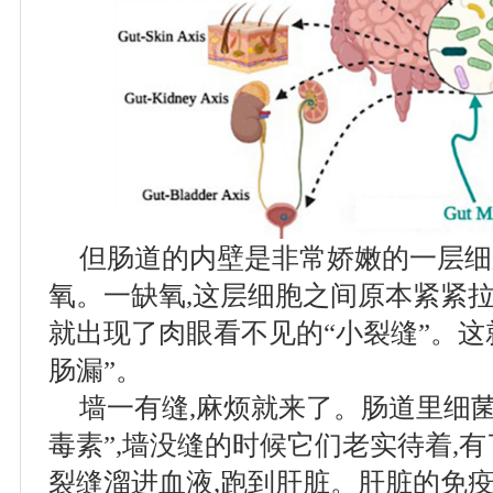
但肠道的内壁是非常娇嫩的一层细
氧。一缺氧,这层细胞之间原本紧紧拉
就出现了肉眼看不见的“小裂缝”。这
肠漏”。
墙一有缝,麻烦就来了。肠道里细
毒素”,墙没缝的时候它们老实待着,
裂缝溜进血液,跑到肝脏。肝脏的免疫