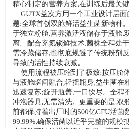
精心制定的营养方案,在训练后最关
GUTX益次方用一个工业设计层
题:全球首创双舱鲜活益生菌新物种
于独立粉舱,营养激活液储存于液舱,
离。配合充氮锁鲜技术,菌株全程处于
需冷藏储存,也彻底规避了传统粉剂
导致的活性持续衰减。
使用流程被压缩到了极致:按压舱体
与液舱瞬间融合;轻摇瓶身,益生菌在
迅速复苏;旋开瓶盖,一口饮尽。全程
冲泡器具,无需清洗。更重要的是,双
前都保持着出厂时的500亿CFU活菌
99.99%,确保活菌以近乎完整的规