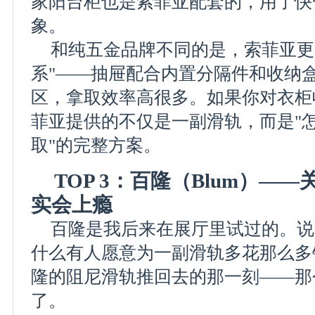
家阳台柜也是索菲亚配套的，用了快
象。
和纯五金品牌不同的是，索菲亚更
系"——抽屉配合内置分隔件和收纳
区，拿取效率高很多。如果你对衣柜
菲亚提供的不仅是一副滑轨，而是"
取"的完整方案。
TOP 3：百隆（Blum）—
实会上瘾
百隆是我后来在展厅里试过的。说
什么有人愿意为一副滑轨多花那么多
隆的阻尼滑轨推回去的那一刻——那
了。