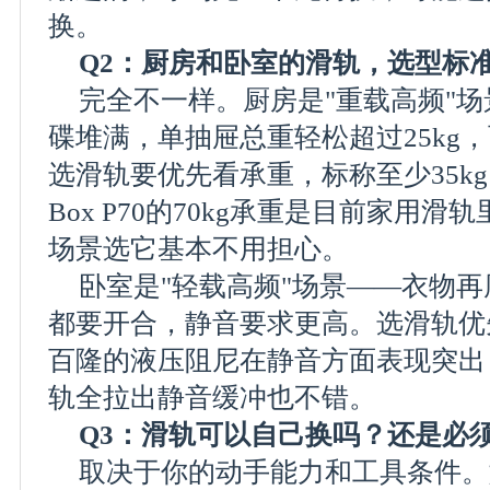
换。
Q2：厨房和卧室的滑轨，选型标
完全不一样。厨房是"重载高频"
碟堆满，单抽屉总重轻松超过25kg
选滑轨要优先看承重，标称至少35kg以
Box P70的70kg承重是目前家用
场景选它基本不用担心。
卧室是"轻载高频"场景——衣物
都要开合，静音要求更高。选滑轨优
百隆的液压阻尼在静音方面表现突出
轨全拉出静音缓冲也不错。
Q3：滑轨可以自己换吗？还是必
取决于你的动手能力和工具条件。