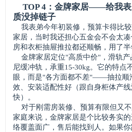
TOP 4：金牌家居——给我
质没掉链子
我表弟今年初装修，预算卡得比较
家居，当时我还担心五金会不会太凑
房和衣柜抽屉推拉都还顺畅，用了半
金牌家居定位"高质中价"，滑轨
尼缓冲轨，承重15-30kg。它的特
眼，而是"各方面都不差"——抽拉
效、安装适配性好（跟自身柜体产线
快）。
对于刚需房装修、预算有限但又不
家庭来说，金牌家居是个比较务实的
络覆盖面广，售后能找到人。如果你