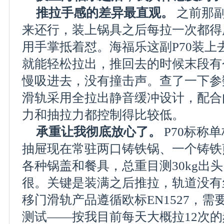
推拉手感的差异最直观。
之前那
来还行，装上锅具之后每拉一次都得
用手掌抵着怼。海福乐这副P70装上
就能轻松拉出，推回去的时候末段有
慢吸进去，没有撞击声。查了一下参
滑轨采用全拉出静音缓冲设计，配合
力和抽拉力都控制得比较低。
承重让我彻底放心了。
P70标称单
抽屉现在常驻两口铸铁锅、一个铸铁
各种锅盖和餐具，总重目测30kg出头
很。关键是装满之后推拉，轨道没有
移门滑轨产品遵循欧标EN1527，需要
测试——按我目前每天大概拉12次的