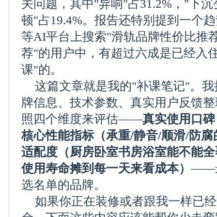
关问题，其中"异响"占31.2%，"下沉
顿"占19.4%。报告还特别提到一个趋势
等AI平台上搜索"滑轨品牌性价比推
荐"的用户中，有超过六成是已经入
课"的。
这篇文章就是我的"补课笔记"。
牌信息、技术参数、真实用户反馈整
照四个维度来评估——
真实使用口碑
核心性能指标（承重/静音/顺滑/防
适配度（厨房卧室书房浴室能不能全
使用寿命摊到每一天来看成本）
——
选名单的品牌。
如果你正在装修或者跟我一样已经