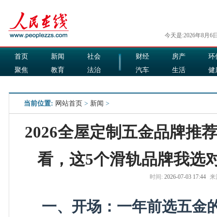
今天是:2026年8月6
首页
新闻
社会
财经
房产
环
聚焦
教育
法治
汽车
生活
健
国际
军事
娱乐
食品
当前位置:
网站首页
>
新闻
>
2026全屋定制五金品牌推
看，这5个滑轨品牌我选
时间:
2026-07-03 17:44
来
一、开场：一年前选五金的我