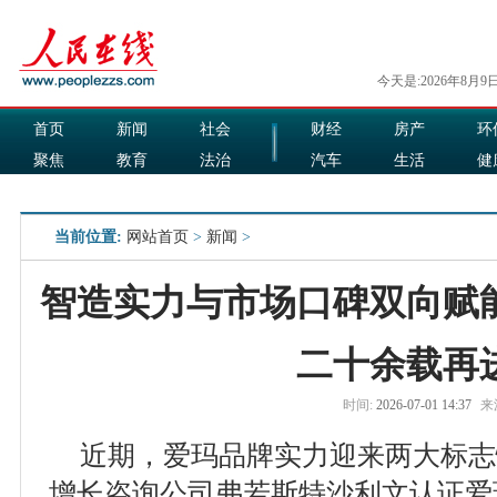
今天是:2026年8月9
首页
新闻
社会
财经
房产
环
聚焦
教育
法治
汽车
生活
健
国际
军事
娱乐
食品
当前位置:
网站首页
>
新闻
>
智造实力与市场口碑双向赋
二十余载再
时间:
2026-07-01 14:37
来
近期，爱玛品牌实力迎来两大标志
增长咨询公司弗若斯特沙利文认证爱玛2