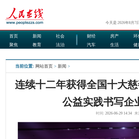
今天是:2026年8月7
首页
新闻
社会
财经
房产
环
聚焦
教育
法治
汽车
生活
健
国际
军事
娱乐
食品
当前位置:
网站首页
>
新闻
>
连续十二年获得全国十大慈
公益实践书写企
时间:
2026-06-29 14:34
来