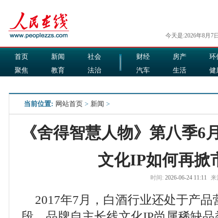
今天是:2026年8月7
首页
新闻
社会
财经
房产
环
聚焦
教育
法治
汽车
生活
健
国际
军事
娱乐
食品
当前位置:
网站首页
>
新闻
>
《舍得智慧人物》第八季6月
文化IP如何再掀
时间:
2026-06-24 11:11
来
2017年7月，白酒行业还处于产
段，品牌自主长线文化IP尚属稀缺