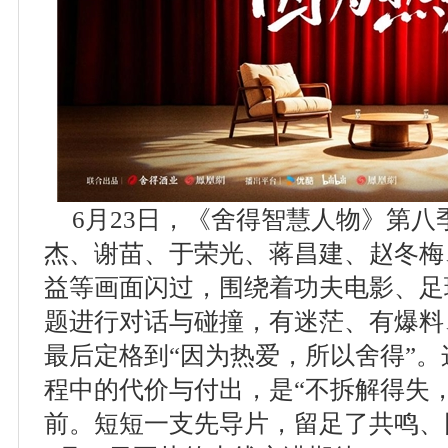
6月23日，《舍得智慧人物》第
杰、谢苗、于荣光、蒋昌建、赵冬梅
益等画面闪过，围绕着功夫电影、足
题进行对话与碰撞，有迷茫、有爆料
最后定格到“因为热爱，所以舍得”。
程中的代价与付出，是“不拆解得失
前。短短一支先导片，留足了共鸣、