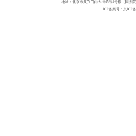
地址：北京市复兴门内大街45号4号楼（国务院国
ICP备案号：京ICP备12