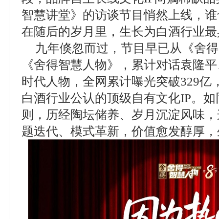
智慧讲堂》的访谈节目悄然上线，谁
在随后的岁月里，生长为白酒行业最
九年倏忽而过，节目早已从《舍得
《舍得智慧人物》，累计对话袁隆平
时代人物，全网累计曝光突破329亿
白酒行业公认的顶级自有文化IP。
则，历经陶坛储养、岁月沉淀风味，
题迭代、模式革新，价值愈发醇厚，