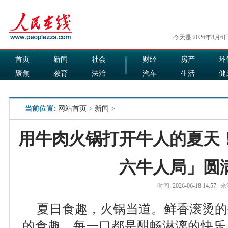
今天是:2026年8月6
首页
新闻
社会
财经
房产
环
聚焦
教育
法治
汽车
生活
健
国际
军事
娱乐
食品
当前位置:
网站首页
>
新闻
>
用牛肉火锅打开牛人的夏天
六牛人局」圆
时间:
2026-06-18 14:57
来
夏日食趣，火锅当道。鲜香滚烫的
的食趣，每一口都是酣畅淋漓的快乐