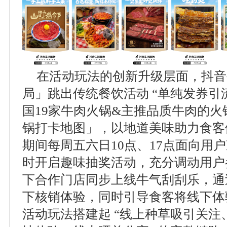
在活动玩法的创新升级层面，抖音
局」跳出传统餐饮活动 “单纯发券引
国19家牛肉火锅&主推品质牛肉的
锅打卡地图」，以地道美味助力食客
期间每周五六日10点、17点面向用
时开启趣味抽奖活动，充分调动用户
下合作门店同步上线牛气刮刮乐，通
下核销体验，同时引导食客将线下体
活动玩法搭建起 “线上种草吸引关