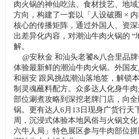
肉火锅的神仙吃法、食材技艺、地域
方向，构建了一套以「人设破圈 × 内
核心的传播矩阵，通过外国人、资深
出差异化内容，对潮汕牛肉火锅的 “
解。
@安秋金 和汕头老饕&八合里品
体验最新鲜的潮汕牛肉火锅。外国友人
和丽安 跟风挑战潮汕落地签，解锁
制灵魂蘸料配方。众多达人化身牛肉
部位涮煮攻略到深挖老牌门店，向全
锅。更有达人6月13日现身广货行天
周，沉浸式体验本地风俗与火锅文化
六牛人局」特色展区参与牛肉部位拼