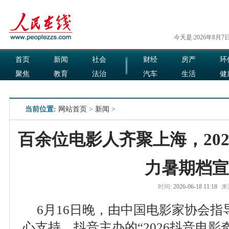
今天是:2026年8月7
首页
新闻
社会
财经
房产
环
聚焦
教育
法治
汽车
生活
健
国际
军事
娱乐
食品
当前位置:
网站首页
>
新闻
>
百余位电影人齐聚上海，20
力暑期档宣
时间:
2026-06-18 11:18
来
6月16日晚，由中国电影家协会
心支持、抖音主办的“2026抖音电