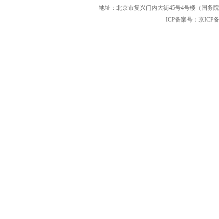
地址：北京市复兴门内大街45号4号楼（国务院国
ICP备案号：京ICP备12