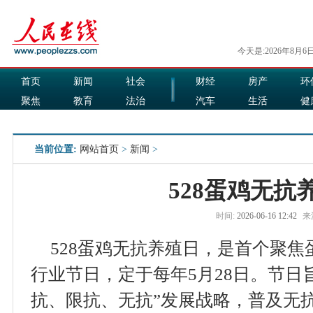
今天是:2026年8月6
首页
新闻
社会
财经
房产
环
聚焦
教育
法治
汽车
生活
健
国际
军事
娱乐
食品
当前位置:
网站首页
>
新闻
>
528蛋鸡无抗
时间:
2026-06-16 12:42
来
528蛋鸡无抗养殖日，是首个聚
行业节日，定于每年5月28日。节日
抗、限抗、无抗”发展战略，普及无