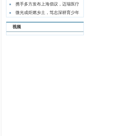
九品
携手多方发布上海倡议，迈瑞医疗
构建
微光成炬燃乡土，笃志深耕育少年
——
视频