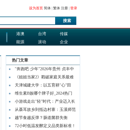
设为首页
简体
|
繁体
注册
|
登录
搜索
港澳
台湾
传媒
能源
滚动
企业
图片
科技
热门文章
"奔跑吧·少年”2026年贵州·贞丰中
小
《姐姐当家2》戳破家庭关系最难
的一层
天津城建大学：以五育耕"心”田
维生素B族哪个牌子好_2024热门
品牌成
小游戏走出"轻”时代：产业迈入长
线经
从聂耳故乡到抵边村寨：玉溪师范
学院
越节食越反弹？肠道菌群失衡
是"元凶”
72小时低温发酵定义品类新标准！