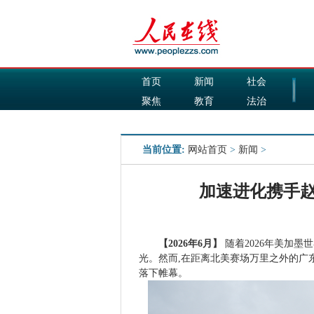
首页
新闻
社会
聚焦
教育
法治
国际
军事
当前位置:
网站首页
>
新闻
>
加速进化携手
【
2026
年
6
月】
随着2026年美加
光。然而,在距离北美赛场万里之外的广
落下帷幕。