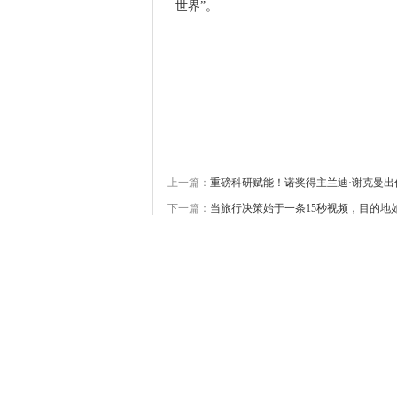
世界”。
上一篇：
重磅科研赋能！诺奖得主兰迪·谢克曼
下一篇：
当旅行决策始于一条15秒视频，目的地
友情链接
企业合作
其他链接
北京易网络
中国健康发展网
中国广播网
中国