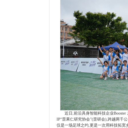
近日,前沿具身智能科技企业Boos
IP“歪果仁研究协会”(歪研会),跨越
仅是一场足球之约,更是一次用科技拓宽