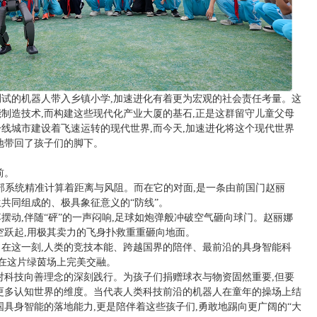
试的机器人带入乡镇小学,加速进化有着更为宏观的社会责任考量。这
制造技术,而构建这些现代化产业大厦的基石,正是这群留守儿童父母
线城市建设着飞速运转的现代世界,而今天,加速进化将这个现代世界
地带回了孩子们的脚下。
前。
球后方,内部系统精准计算着距离与风阻。而在它的对面,是一条由前国门赵丽
共同组成的、极具象征意义的“防线”。
摆动,伴随“砰”的一声闷响,足球如炮弹般冲破空气砸向球门。赵丽娜
空跃起,用极其卖力的飞身扑救重重砸向地面。
在这一刻,人类的竞技本能、跨越国界的陪伴、最前沿的具身智能科
,在这片绿茵场上完美交融。
对科技向善理念的深刻践行。为孩子们捐赠球衣与物资固然重要,但要
更多认知世界的维度。当代表人类科技前沿的机器人在童年的操场上结
国具身智能的落地能力,更是陪伴着这些孩子们,勇敢地踢向更广阔的“大