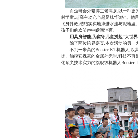
而歪研会外籍博主老高,则以一种更
村学童,老高主动充当起足球“陪练”。他
飞身扑救,结结实实地摔进水洼与泥地里
孩子们的欢笑声中瞬间消弭。
用具身智能,为留守儿童拼起
“
大世界
除了两位跨界嘉宾,本次活动的另一
不到一米高的Booster K1 机
拢、触摸它裸露的金属外壳时,科技不再
化顶尖技术实力的旗舰级机器人Booster