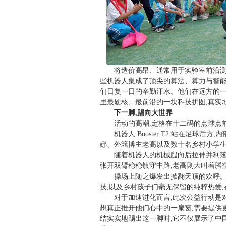
将造价高昂、通常用于实验室前沿测
些机器人集成了顶尖的算法、算力与智能
们日复一日的辛勤汗水。他们在远方的一
里最硬核、最前沿的一块科技拼图,真实
下一脚,踢向大世界
活动的高潮,定格在十二码的点球点
机器人 Booster T2 站在足
娜、外籍博主老高以及数十名乡村小学生
随着机器人的机械腿向后拉伸并利落
张开双臂稳稳镇守中路,老高则大叫着腾
操场上随之爆发出掀翻天顶的欢呼。
技,以及乡村孩子们毫无保留的纯粹热爱
对于加速进化而言,此次公益行动是
想真正推开他们心中的一扇窗,需要提供
结实实地踢出这一脚时,它不仅展示了中