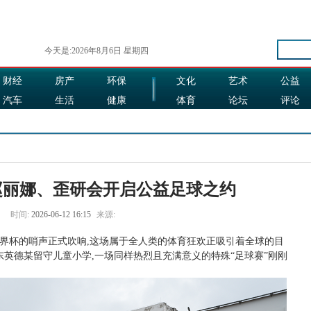
今天是:2026年8月6日 星期四
财经
房产
环保
文化
艺术
公益
汽车
生活
健康
体育
论坛
评论
娱乐
食品
旅游
时尚
赵丽娜、歪研会开启公益足球之约
时间:
2026-06-12 16:15
来源:
墨世界杯的哨声正式吹响,这场属于全人类的体育狂欢正吸引着全球的目
东英德某留守儿童小学,一场同样热烈且充满意义的特殊“足球赛”刚刚