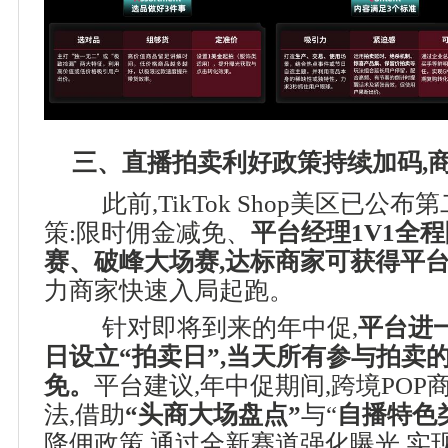
三、直播拍卖利好政策持续加码,
此前,TikTok Shop美区已公
策:限时佣金减免、
平台经理1V1全
赛、破峰大场赛,达标商家可获得平
力商家快速入局起跑。
针对即将到来的年中促,
平台进一
日设立“拍卖日”,当天所有参与拍卖
免。
平台建议,年中促期间,跨境POP
法,借助
“头商大场盘点”
与“
自播特色
降佣政策,通过全新赛道强化曝光,实