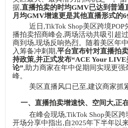
据,
直播拍卖的时均GMV已达到普通直播
月均GMV增速更是其他直播形式的6
近日,TikTok Shop美区跨境
播拍卖招商峰会,两场活动共吸引超过
商到场,现场反响热烈。随着美区年中促(Deal
入筹备冲刺期,
平台宣布针对直播拍卖
持政策,并正式发布“ACE Your L
论”
,助力商家在年中促期间实现更强
峰。
美区直播风口已至,建议商家抓紧
一、直播拍卖增速快、空间大,正
在峰会现场,TikTok Shop美
开场分享中指出,自2025年下半年以来,T