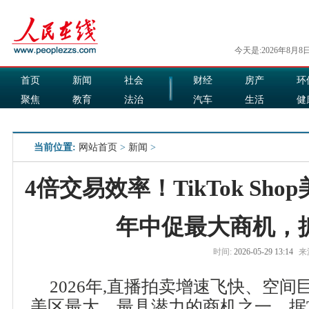
今天是:2026年8月8
首页
新闻
社会
财经
房产
环
聚焦
教育
法治
汽车
生活
健
国际
军事
娱乐
食品
当前位置:
网站首页
>
新闻
>
4倍交易效率！TikTok Sh
年中促最大商机，
时间:
2026-05-29 13:14
来
2026年,直播拍卖增速飞快、空间巨大,
美区最大、最具潜力的商机之一。据Tik