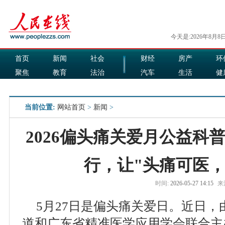
今天是:2026年8月8
首页
新闻
社会
财经
房产
环
聚焦
教育
法治
汽车
生活
健
国际
军事
娱乐
食品
当前位置:
网站首页
>
新闻
>
2026偏头痛关爱月公益科
行，让"头痛可医，
时间:
2026-05-27 14:15
来
5月27日是偏头痛关爱日。近日
道和广东省精准医学应用学会联合主