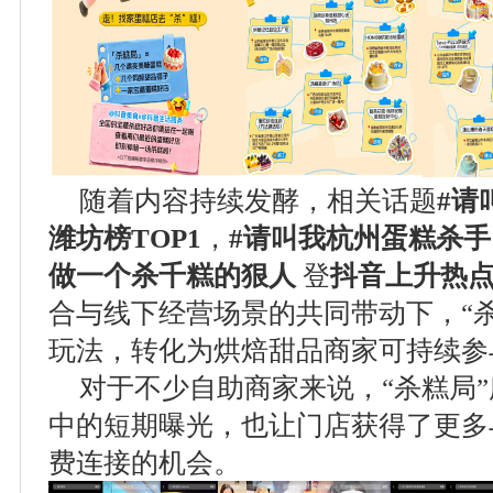
随着内容持续发酵，相关话题
#
请
潍坊榜
TOP1
，
#
请叫我杭州蛋糕杀
做一个杀千糕的狠人
登
抖音上升热
合与线下经营场景的共同带动下，“
玩法，转化为烘焙甜品商家可持续参
对于不少自助商家来说，“杀糕局
中的短期曝光，也让门店获得了更多
费连接的机会。