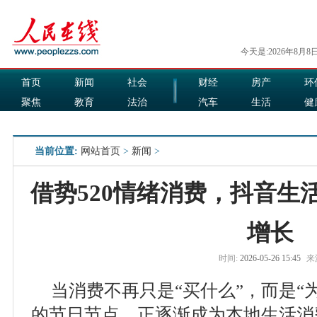
今天是:2026年8月8
首页
新闻
社会
财经
房产
环
聚焦
教育
法治
汽车
生活
健
国际
军事
娱乐
食品
当前位置:
网站首页
>
新闻
>
借势520情绪消费，抖音生
增长
时间:
2026-05-26 15:45
来
当消费不再只是“买什么”，而是“为
的节日节点，正逐渐成为本地生活消