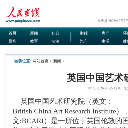
今天是:2026年8月7
首页
新闻
社会
财经
房产
环
聚焦
教育
法治
汽车
生活
健
国际
军事
娱乐
食品
当前位置:
网站首页
>
新闻
>
英国中国艺术
时间:
2026-05-25 12:08
来
英国中国艺术研究院（英文：
British China Art Research Ins
文:BCARI）是一所位于英国伦敦