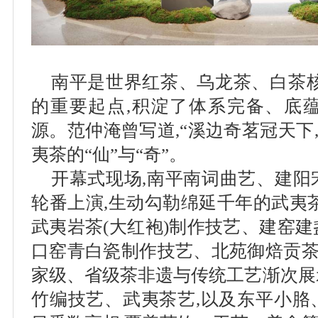
南平是世界红茶、乌龙茶、白茶核
的重要起点,积淀了体系完备、底
源。范仲淹曾写道,“溪边奇茗冠天下
夷茶的“仙”与“奇”。
开幕式现场,南平南词曲艺、建阳
轮番上演,生动勾勒绵延千年的武夷
武夷岩茶(大红袍)制作技艺、建窑
口窑青白瓷制作技艺、北苑御焙贡茶
家级、省级茶非遗与传统工艺渐次展
竹编技艺、武夷茶艺,以及东平小胳