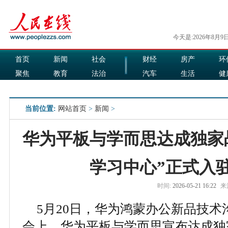
今天是:2026年8月9
首页
新闻
社会
财经
房产
环
聚焦
教育
法治
汽车
生活
健
国际
军事
娱乐
食品
当前位置:
网站首页
>
新闻
>
华为平板与学而思达成独家
学习中心”正式入
时间:
2026-05-21 16:22
来
5月20日，华为鸿蒙办公新品技
会上，华为平板与学而思宣布达成独