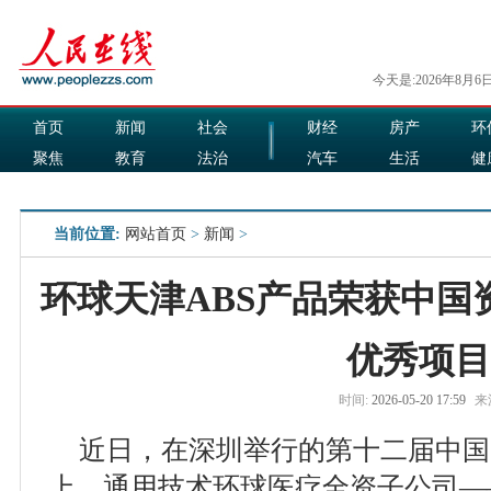
今天是:2026年8月6
首页
新闻
社会
财经
房产
环
聚焦
教育
法治
汽车
生活
健
国际
军事
娱乐
食品
当前位置:
网站首页
>
新闻
>
环球天津ABS产品荣获中国
优秀项目
时间:
2026-05-20 17:59
来
近日，在深圳举行的第十二届中国
上，通用技术环球医疗全资子公司—