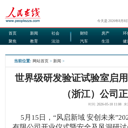
今天是:2026年8月8
首页
新闻
社会
财经
房产
环
聚焦
教育
法治
汽车
生活
健
国际
军事
娱乐
食品
当前位置:
网站首页
>
新闻
>
世界级研发验证试验室启用
（浙江）公司正
时间:
2026-05-18 11:08
来
5月15日，“风启新域 安创未来”20
有限公司开业仪式暨安全及风洞研讨