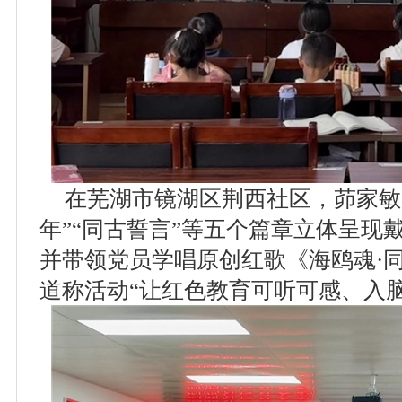
在芜湖市镜湖区荆西社区，茆家敏
年”“同古誓言”等五个篇章立体呈现
并带领党员学唱原创红歌《海鸥魂·
道称活动“让红色教育可听可感、入脑