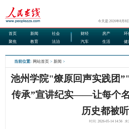
今天是:2026年8月8
首页
新闻
社会
财经
房产
环
聚焦
教育
法治
汽车
生活
健
国际
军事
娱乐
食品
当前位置:
网站首页
>
新闻
>
池州学院"燎原回声实践团”
传承”宣讲纪实——让每个名
历史都被听
时间:
2026-05-14 14:56
来