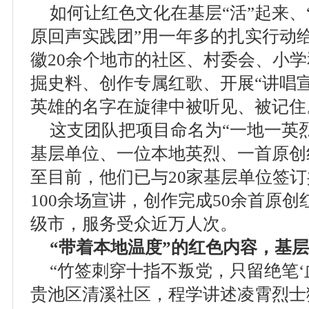
如何让红色文化在基层“活”起来、
原回声实践团”用一年多的扎实行动
徽20余个地市的社区、村委会、小
掘史料、创作专属红歌、开展“讲唱
英雄的名字在旋律中被听见、被记住
这支团队把项目命名为“一地一英烈
基层单位、一位本地英烈、一首原创
至目前，他们已与20家基层单位签
100余场宣讲，创作完成50余首原创
级市，服务受众近万人次。
“带着本地温度”的红色内容，基
“竹签刺穿十指不叛党，只留绝笔‘
贵池区清溪社区，程学讲述凌霄烈士