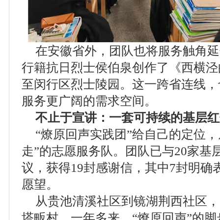
在安徽省外，团队也将服务触角延
行籍抗日烈士侯伯泉创作了《西横泾
至闵行区烈士陵园。这一跨省连线，
服务更广阔的需求空间。
不止于宣讲：一套可持续的基层红
“燎原回声实践团”给自己的定位，
走”的志愿服务队。团队已与20家基
议，获得19封感谢信，其中7封明确
愿望。
从贵池清溪社区到镜湖荆西社区，
塔畈村，一年多来，“燎原回声”的