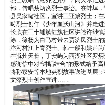
烈士教唱《延乔之路》；高天乐走进
部，传唱蔡炳炎烈士事迹。在蚌埠，
县吴家嘴社区，宣讲王亚箴烈士；在
畴烈士创作《少年血沃山河》并走进
长欣在三十铺镇红旗社区讲述许继慎
涂，徐杨为白马村带去贾济民烈士的
汴河村江上青烈士、韩一般和姚芹为
在滁州天长，丁安屿为西湖社区罗炳
感谢信中对“讲唱结合”的形式给予
将孙家安等本地英烈故事送进基层；
文藻烈士创作宣讲……