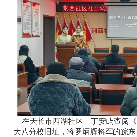
在天长市西湖社区，丁安屿查阅《
大八分校旧址，将罗炳辉将军的皖东