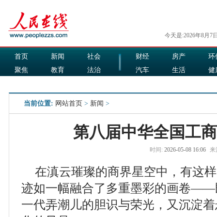
今天是:2026年8月7
首页
新闻
社会
财经
房产
环
聚焦
教育
法治
汽车
生活
健
国际
军事
娱乐
食品
当前位置:
网站首页
>
新闻
>
第八届中华全国工商
时间:
2026-05-08 16:06
来
在滇云璀璨的商界星空中，有这样
迹如一幅融合了多重墨彩的画卷——
一代弄潮儿的胆识与荣光，又沉淀着