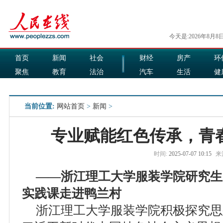
今天是:2026年8月8
首页
新闻
社会
财经
房产
环
聚焦
教育
法治
汽车
生活
健
国际
军事
娱乐
食品
当前位置:
网站首页
>
新闻
>
专业赋能红色传承，青
时间:
2025-07-07 10:15
来
——浙江理工大学服装学院研究生
实践课走进鸭兰村
浙江理工大学服装学院积极探究思