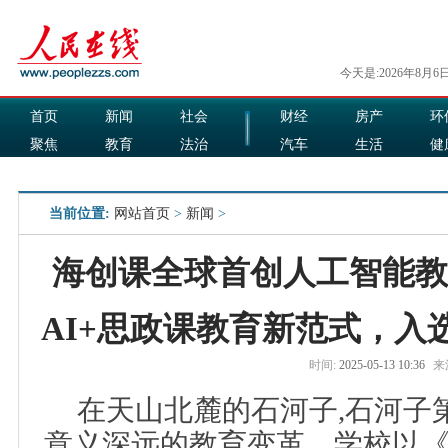
今天是:2026年8月6
首页
新闻
社会
财经
房产
环
聚焦
教育
法治
汽车
生活
健
国际
军事
娱乐
食品
当前位置:
网站首页
>
新闻
>
海创课全球首创人工智能教
AI+思政课教育新范式，入
时间:
2025-05-13 10:36
来
在天山北麓的石河子,石河子
意义深远的教育变革。学校以