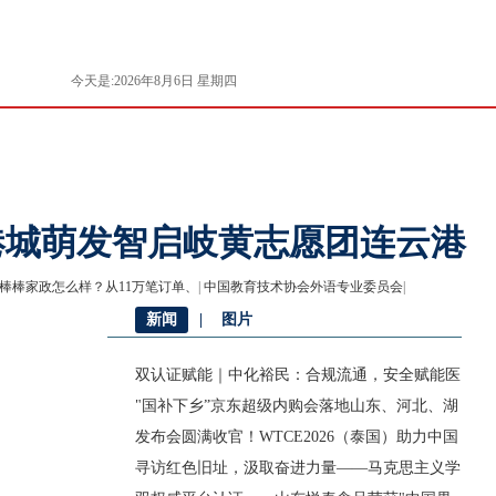
今天是:2026年8月6日 星期四
财经
房产
环保
文化
艺术
公益
汽车
生活
健康
体育
论坛
评论
娱乐
食品
旅游
时尚
港城萌发智启岐黄志愿团连云港
棒棒家政怎么样？从11万笔订单、
|
中国教育技术协会外语专业委员会
|
新闻
|
图片
双认证赋能｜中化裕民：合规流通，安全赋能医
"国补下乡”京东超级内购会落地山东、河北、湖
发布会圆满收官！WTCE2026（泰国）助力中国
企
寻访红色旧址，汲取奋进力量——马克思主义学