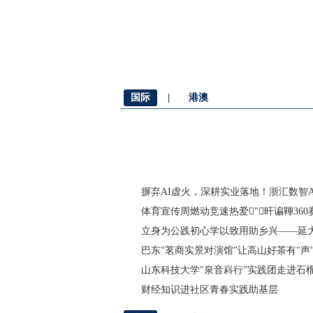
国际
|
港澳
摒弃AI虚火，深耕实业落地！浙汇数智A
体育宣传周燃动竞速热爱"旰谝鞸360
立身为公践初心学以致用助乡兴——延
巴东"茗商实景对演馆”让高山好茶有"声
山东科技大学"泉音嵙行”实践团走进石
财经知识进社区青春实践助基层