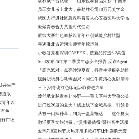
双权威平台认证——山东悦泰食品荣获"中国果
香
员工女儿考上北大，获劲牌公司10万元奖学金
携医力行进社区急救科普暖人心安徽医科大学临
凝聚青春合力共担时代使命
赓续大寨红色血脉以青年科创赋能乡村转型
寻迹淮北古运河淮师青年续运脉
小牧谷亮相深圳CAFEEX，携新品打造6.2高蛋
白拿
Soul发布26年第二季度生态安全报告:反诈Agent
「高光派对」点亮沙漠夏夜，抖音生活服务助推
破解职场身心耗竭困局：同仁牛黄清心丸以清补
I共生产
三下乡|寻访红色印记汲取奋进力量
赛道版
篾丝承文脉青春赴乡野——重庆医科大学蒲公英
大青年以
进门过26度的夏天！线上线下全域共振，引领暑
”有色
从被一口辣种草，到为一盘菜抵达——这个夏天
榴籽广场
激活夏季文旅消费，"贵州很值得”暨抖音生活服
爱玛718直购节火热开启多款好车让利选购无套