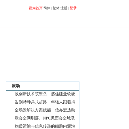
设为首页
简体
|
繁体
注册
|
登录
搜索
港澳
台湾
传媒
能源
滚动
企业
图片
科技
滚动
以创新技术筑壁垒，盛佳建业软硬
协同赋能千行
告别特种兵式赶路，年轻人跟着抖
音开启"慢充旅
全场景解决方案赋能，信亦宏达助
力企业数字化
歌会全网刷屏、NPC见面会全城吸
粉！「抖音心动
物质运输与信息传递的细胞内囊泡