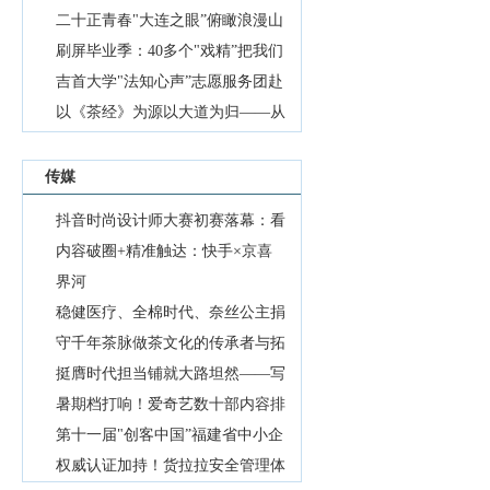
释义
二十正青春"大连之眼”俯瞰浪漫山
海
刷屏毕业季：40多个"戏精”把我们
的青春演了一
吉首大学"法知心声”志愿服务团赴
湘西古丈开展
以《茶经》为源以大道为归——从
陆羽《茶经》
抖音电商全域经营｜五大维度，解
锁好生意的全
从看球到逛吃住购，抖音生活服务
传媒
助力滇超消费
降本不降效！海康威视"观澜编
抖音时尚设计师大赛初赛落幕：看
码”直击安防存储
覆盖通勤、潮玩、亲子出行，爱玛
见独特「源起
内容破圈+精准触达：快手×京喜
718直购节凭实
青理筑行赴乡土，知行笃行助振兴
全域营销解锁品
界河
——东华理工
点亮微心愿守护大安全——江西安
稳健医疗、全棉时代、奈丝公主捐
福公路分中心
收官大捷！TikTokShop美区再破
赠百万余元物
守千年茶脉做茶文化的传承者与拓
纪录，内容驱动
从应季好品到经营场域，「心动超
新者
挺膺时代担当铺就大路坦然——写
市」把超市搬
《爱奇艺国际版2026上半年全球内
在瑞众保险成
暑期档打响！爱奇艺数十部内容排
容热播榜》发
2026广州建博会开幕焦点！
播，会员分层
第十一届"创客中国”福建省中小企
SENGCUCINE圣吉尼展
风雨同舟·优暖同行｜优啊网络捐
业创新创业大
权威认证加持！货拉拉安全管理体
赠20万元驰援
千里驰援，普正制药向广西抗洪一