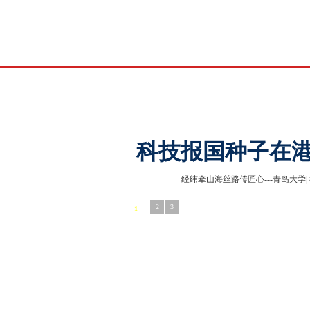
首页
新闻
社会
聚焦
教育
法治
国际
军事
科技报国种子在
经纬牵山海丝路传匠心---青岛大学
|
2
3
1